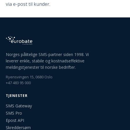
via e-post til kunder.
Norges pålitelige SMS-partner siden 1998. Vi
leverer enkle, stabile og kostnadseffektive
meldingstjenester til norske bedrifter.
Ryensvingen 15, 0680 Oslo
+47 483 95 000
TJENESTER
SMS Gateway
SMS Pro
Epost API
Skreddersøm