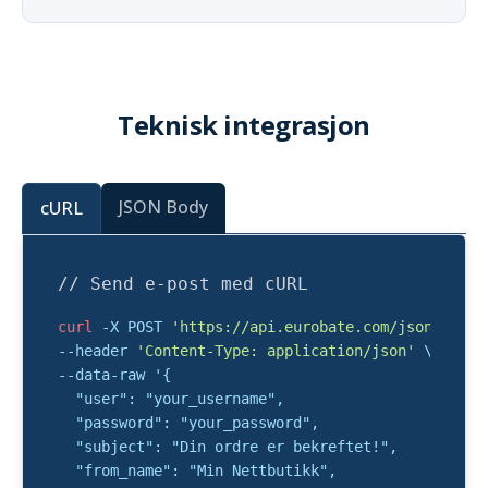
Teknisk integrasjon
JSON Body
cURL
// Send e-post med cURL
curl
 -X POST 
'https://api.eurobate.com/json_api_e
--header 
'Content-Type: application/json'
 \

--data-raw '{

  "user": "your_username",

  "password": "your_password",

  "subject": "Din ordre er bekreftet!",

  "from_name": "Min Nettbutikk",
