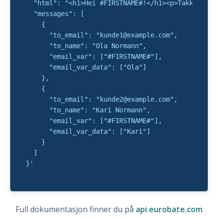
  "html": "<h1>Hei #FIRSTNAME#!</h1><p>Takk for di
  "messages": [

    {

      "to_email": "kunde1@example.com",

      "to_name": "Ola Normann",

      "email_var": ["#FIRSTNAME#"],

      "email_var_data": ["Ola"]

    },

    {

      "to_email": "kunde2@example.com",

      "to_name": "Kari Normann",

      "email_var": ["#FIRSTNAME#"],

      "email_var_data": ["Kari"]

    }

  ]

}'
Full dokumentasjon finner du på
api.eurobate.com